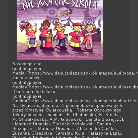
Bosonoga osa
{jdhtml5player
media="https://www.danutablazejczyk.pl/images/audio/osa.
Jasio zgubek
{jdhtml5player
media="https://www.danutablazejczyk.pl/images/audio/zgub
Dzień przedszkolaka
{jdhtml5player
media="https://www.danutablazejczyk.pl/images/audio/dzie
Na płycie znajduje się 11 piosenek skomponowanych
przez Krystynę Kwiatkowską i Roberta Obcowskiego.
Teksty piosenek napisali: E. Chotomska, B. Stenka,
M. Strzałkowska, A.M. Grabowski, Danuta Błażejczyk
i Mariusz Urbaniak.Piosenki zaśpiewali: Danuta
Błażejczyk, Mariusz Urbaniak, Aleksandra Cieślak,
Zuzanna Grzeżółka, Jarosław Kula, Katarzyna Łapaj,
Weronika Radniecka i Agnieszka Wichura.