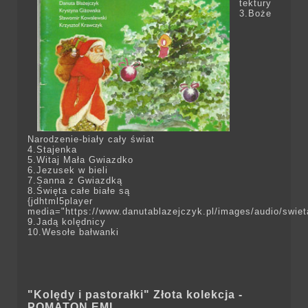
tektury
3.Boże
Narodzenie-biały cały świat
4.Stajenka
5.Witaj Mała Gwiazdko
6.Jezusek w bieli
7.Sanna z Gwiazdką
8.Święta całe białe są
{jdhtml5player
media="https://www.danutablazejczyk.pl/images/audio/swie
9.Jadą kolędnicy
10.Wesołe bałwanki
"Kolędy i pastorałki" Złota kolekcja -
POMATON EMI