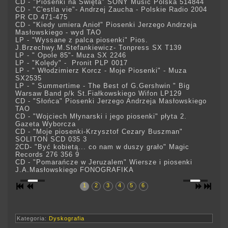
CD - "Piosenki na Święta" SONY Music Polska 514844
CD - "C'estla vie"- Andrzej Zaucha - Polskie Radio 2004
PR CD 471-475
CD - "Kiedy umiera Anioł" Piosenki Jerzego Andrzeja
Masłowskiego - wyd TAO
LP - "Wyssane z palca piosenki" Pios.
J.Brzechwy.M.Stefankiewicz- Tonpress SX T139
LP - " Opole 85"- Muza SX 2246
LP - "Kolędy" - Pronit PLP 0017
LP - " Włodzimierz Korcz - Moje Piosenki" - Muza
SX2535
LP - " Summertime - The Best of G.Gershwin " Big
Warsaw Band p/k St.Fiałkowskiego Wifon LP129
CD - "Słońca" Piosenki Jerzego Andrzeja Masłowskiego
TAO
CD - "Wojciech Młynarski i jego piosenki" płyta 2.
Gazeta Wyborcza
CD - "Moje piosenki-Krzysztof Cezary Buszman"
SOLITON SCD 035 3
2CD- "Być kobietą... co nam w duszy grało" Magic
Records 276 356 9
CD - "Pomarańcze w Jeruzalem" Wiersze i piosenki
J.A.Masłowskiego FONOGRAFIKA
1
2
3
4
5
6
Kategoria:
Dyskografia