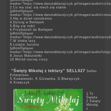
media="https://www.danutablazejczyk.pl/images/audio/cich
2.Co ma stać się niech się stanie
{jdhtml5player
media="https://www.danutablazejczyk.pl/images/audio/coma
3.Hej w dzień narodzenia
4.Dzisiaj w Betlejem
5.Bóg się rodzi
6.Przybieżeli do Betlejem
{jdhtml5player
media="https://www.danutablazejczyk.pl/images/audio/przyb
7.W żłobie leży
8.Lulajże Jezuniu
{jdhtml5player
media="https://www.danutablazejczyk.pl/images/audio/lulaj
9.Jezus Malusieńki
10.Wśród nocnej ciszy
"Święty Mikołaj z tektury" SELL027
Selles
Enterprises
S.Kowalewski, K.Giżowska, D.Błażejczyk,
K.Krawczyk
1.To
Święta
2.Święty
Mikołaj
z