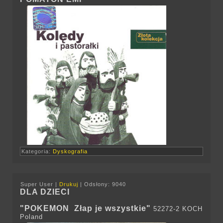
Kategoria:
Dyskografia
Super User
|
Drukuj
|
Odsłony: 9040
DLA DZIECI
"POKEMON Złap je wszystkie"
52272-2 KOCH
Poland