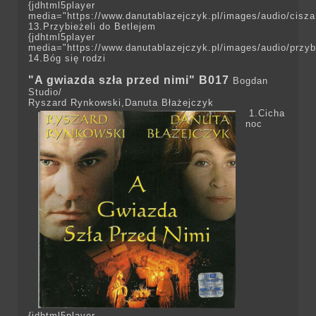
{jdhtml5player
media="https://www.danutablazejczyk.pl/images/audio/
13.Przybieżeli do Betlejem
{jdhtml5player
media="https://www.danutablazejczyk.pl/images/audio/
14.Bóg się rodzi
"A gwiazda szła przed nimi" B017
Bogdan
Studio/
Ryszard Rynkowski,Danuta Błażejczyk
1.Cicha
noc
{jdhtml5player