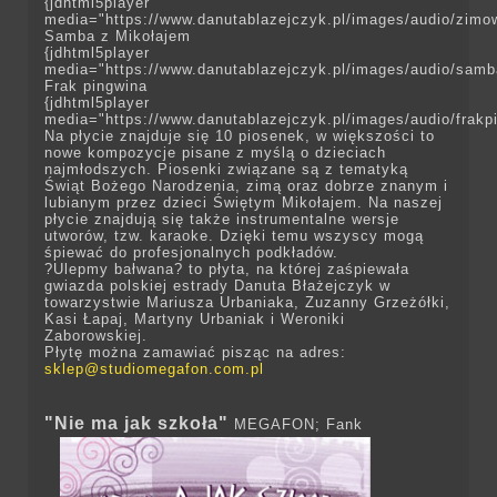
{jdhtml5player
media="https://www.danutablazejczyk.pl/images/audio/zimo
Samba z Mikołajem
{jdhtml5player
media="https://www.danutablazejczyk.pl/images/audio/sam
Frak pingwina
{jdhtml5player
media="https://www.danutablazejczyk.pl/images/audio/frakp
Na płycie znajduje się 10 piosenek, w większości to
nowe kompozycje pisane z myślą o dzieciach
najmłodszych. Piosenki związane są z tematyką
Świąt Bożego Narodzenia, zimą oraz dobrze znanym i
lubianym przez dzieci Świętym Mikołajem. Na naszej
płycie znajdują się także instrumentalne wersje
utworów, tzw. karaoke. Dzięki temu wszyscy mogą
śpiewać do profesjonalnych podkładów.
?Ulepmy bałwana? to płyta, na której zaśpiewała
gwiazda polskiej estrady Danuta Błażejczyk w
towarzystwie Mariusza Urbaniaka, Zuzanny Grzeżółki,
Kasi Łapaj, Martyny Urbaniak i Weroniki
Zaborowskiej.
Płytę można zamawiać pisząc na adres:
sklep@studiomegafon.com.pl
"Nie ma jak szkoła"
MEGAFON
; Fank