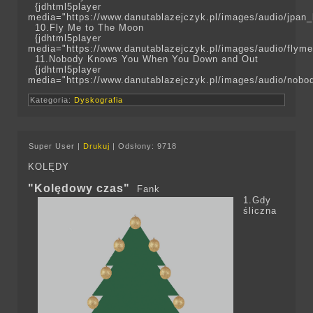
{jdhtml5player
media="https://www.danutablazejczyk.pl/images/audio/jpan_
10.Fly Me to The Moon
{jdhtml5player
media="https://www.danutablazejczyk.pl/images/audio/flym
11.Nobody Knows You When You Down and Out
{jdhtml5player
media="https://www.danutablazejczyk.pl/images/audio/nobo
Kategoria:
Dyskografia
Super User
|
Drukuj
|
Odsłony: 9718
KOLĘDY
"Kolędowy czas"
Fank
1.Gdy
śliczna