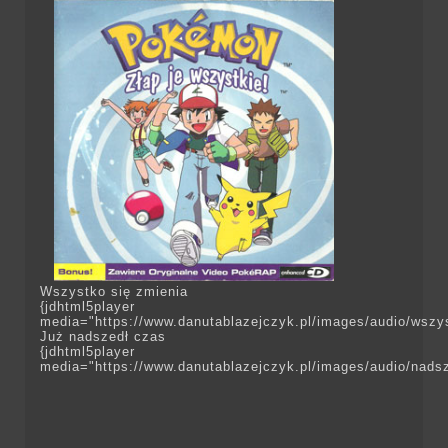
Wszystko się zmienia
{jdhtml5player
media="https://www.danutablazejczyk.pl/images/audio/wszy
Już nadszedł czas
{jdhtml5player
media="https://www.danutablazejczyk.pl/images/audio/nads