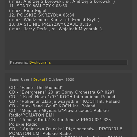
( muz. Andrzej Sikorowski, sł. Andrzej Sikorowski )
11. STARY WALCZYK 03:50
( muz. Piotr Figiel,
12. POLSKIE SKRZYDŁA 05:34
( muz. Włodzimierz Korcz, sł. Ernest Bryll )
13. JA SIE NIE PRZYZWYCZAJE 03:15
( muz. Jerzy Derfel, sł. Wojciech Młynarski ).
Kategoria:
Dyskografia
Super User
|
Drukuj
|
Odsłony: 8020
CD - "Fame- The Musical"
CD - "Evergreens" 20 lat Górny Orchestra GP 0297
CD - " Koch News 1/97" KOCH International Poland
CD - "Pokemon Złap je wszystkie " KOCH Int. Poland
CD - "Alex Band -Gold" KOCH Int. Poland
CD - "Mojciech Młynarski"Prawie całość Polskie
Radio/POMATON EMI
CD - "Jonasz Kofta" Kofta Jonasz PRCD 321-325
Polskie Radio
CD - " Agnieszka Osiecka" Pięć oceanów - PRCD201-5
POMATON EMI Polskie Radio