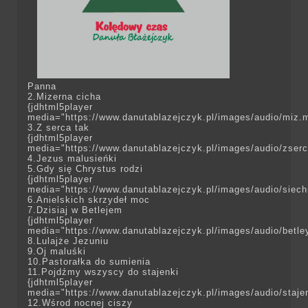
Panna
2.Mizerna cicha
{jdhtml5player
media="https://www.danutablazejczyk.pl/images/a
3.Z serca tak
{jdhtml5player
media="https://www.danutablazejczyk.pl/images/audio/zser
4.Jezus malusieńki
5.Gdy się Chrystus rodzi
{jdhtml5player
media="https://www.danutablazejczyk.pl/images/audio/
6.Anielskich skrzydeł moc
7.Dzisiaj w Betlejem
{jdhtml5player
media="https://www.danutablazejczyk.pl/images/audio/
8.Lulajże Jezuniu
9.Oj maluśki
10.Pastorałka do sumienia
11.Pojdźmy wszyscy do stajenki
{jdhtml5player
media="https://www.danutablazejczyk.pl/images/audio/staj
12.Wśrod nocnej ciszy