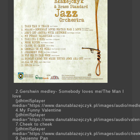
2.Gershwin medley- Somebody loves me/The Man I
love
{jdhtml5player
media="https://www.danutablazejczyk.pl/images/audio/medl
4.My Funny Valentine
{jdhtml5player
media="https://www.danutablazejczyk.pl/images/audio/valen
7.Cheek to cheek
{jdhtml5player
media="https://www.danutablazejczyk.pl/images/audio/chee
9.Jesienny Pan