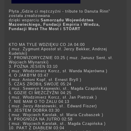
Płyta „Gdzie ci mężczyźni - tribute to Danuta Rinn"
została zrealizowana
dzięki wsparciu
Samorządu Województwa
Mazowieckiego, Fundacji Empiria i Wiedza,
Fundacji Most The Most i STOART
KTO MA TYLE WDZIĘKU CO JA 04:00
( muz. Zygmunt Apostoł sł. Jerzy Bekker, Andrzej
Kudelski)
2. PROWIZORYCZNIE 03:25 ( muz. Janusz Sent, sł.
Wojciech Młynarski)
3. POŹNA JESIEN 03:10
( muz. Włodzimierz Korcz, sł. Wanda Majerówna )
4. O JAKBYM 03:47
( muz. Antoni Kopf, sł. Ernest Bryll )
5. CZAS ZROBIŁ SWOJE 05:24
( muz. Seweryn Krajewski, sł.. Magda Czapińska)
6. GDZIE CI MEŻCZYŹNI 04:25
( muz. Włodzimierz Korcz, sł. Jan Pietrzak )
7. NIE MAM O TO ŻALU 04:13
( muz. Jerzy Abratowski, sł.. Edward Fiszer)
8. JESTEM DOBRA 03:30
( muz. Wojciech Karolak, sł. Maria Czubaszek )
9. PROGNOZA NA JUTRO 02:58
( muz. Wojciech Karolak, sł.. Magda Czapińska )
10. PAKT Z DIABŁEM 03:04